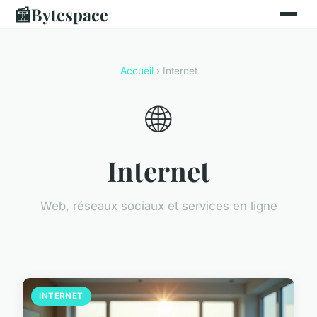
📰
Bytespace
Accueil
› Internet
🌐
Internet
Web, réseaux sociaux et services en ligne
INTERNET