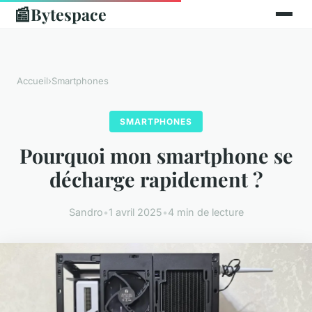
📰
Bytespace
Accueil
›
Smartphones
SMARTPHONES
Pourquoi mon smartphone se
décharge rapidement ?
Sandro
•
1 avril 2025
•
4 min de lecture